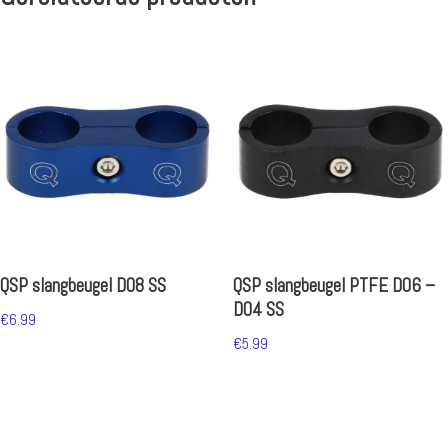
QSP slangbeugel D08 SS
QSP slangbeugel PTFE D06 –
D04 SS
€
6.99
€
5.99