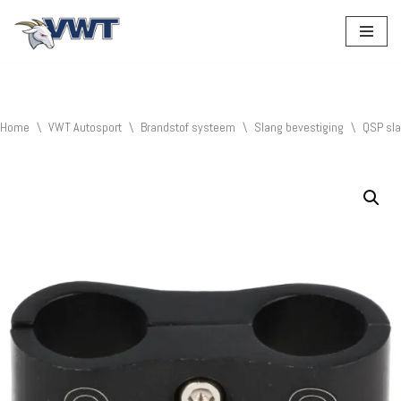
Ga
naar
de
inhoud
Home
\
VWT Autosport
\
Brandstof systeem
\
Slang bevestiging
\
QSP sl