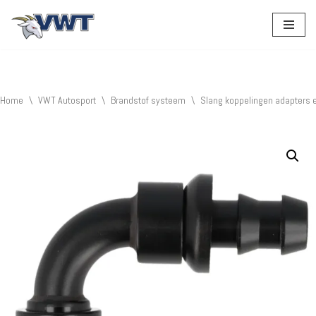
Ga
naar
de
inhoud
Home
\
VWT Autosport
\
Brandstof systeem
\
Slang koppelingen adapters 