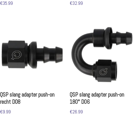
€
35.99
€
32.99
QSP slang adapter push-on
QSP slang adapter push-on
recht D08
180° D06
€
9.99
€
26.99