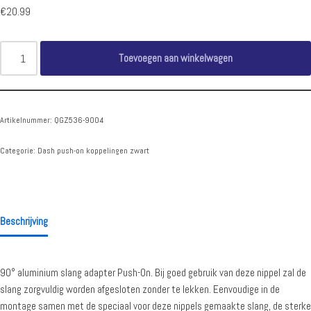
€
20.99
Toevoegen aan winkelwagen
Artikelnummer:
QGZ536-9004
Categorie:
Dash push-on koppelingen zwart
Beschrijving
90° aluminium slang adapter Push-On. Bij goed gebruik van deze nippel zal de
slang zorgvuldig worden afgesloten zonder te lekken. Eenvoudige in de
montage samen met de speciaal voor deze nippels gemaakte slang, de sterke