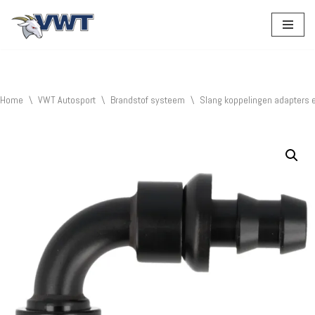
Ga
naar
de
inhoud
Home
\
VWT Autosport
\
Brandstof systeem
\
Slang koppelingen adapters 