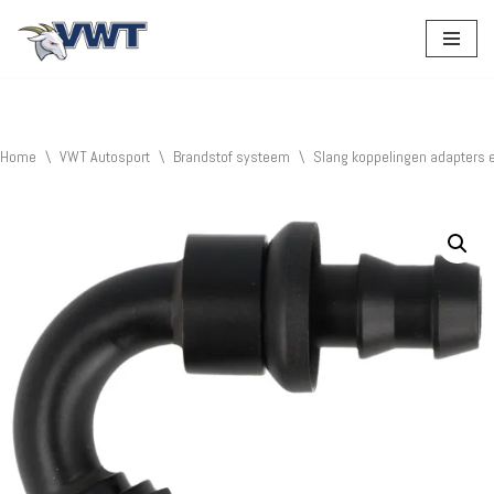
Ga
naar
de
inhoud
Home
\
VWT Autosport
\
Brandstof systeem
\
Slang koppelingen adapters 