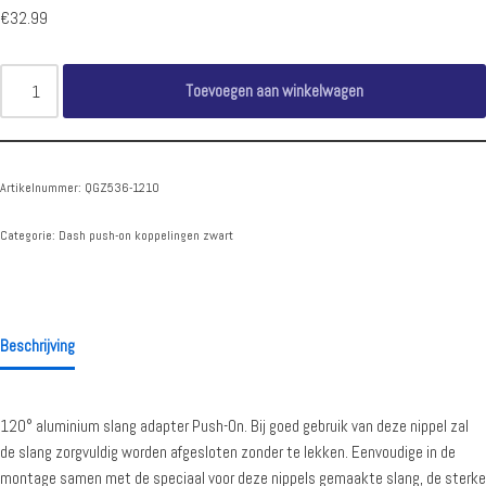
€
32.99
Toevoegen aan winkelwagen
Artikelnummer:
QGZ536-1210
Categorie:
Dash push-on koppelingen zwart
Beschrijving
120° aluminium slang adapter Push-On. Bij goed gebruik van deze nippel zal
de slang zorgvuldig worden afgesloten zonder te lekken. Eenvoudige in de
montage samen met de speciaal voor deze nippels gemaakte slang, de sterke