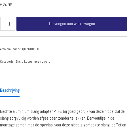
€
24.99
Toevoegen aan winkelwagen
Artikelnummer:
QGZ6001-10
Categorie:
Slang koppelingen zwart
Beschrijving
Rechte aluminium slang adapter PTFE Bij goed gebruik van deze nippel zal de
slang zorgvuldig worden afgesloten zonder te lekken. Eenvoudige in de
montage samen met de speciaal voor deze nippels gemaakte slang, de Teflon