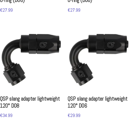
O-ring (D06)
O-ring (D08)
€
27.99
€
27.99
QSP slang adapter lightweight
QSP slang adapter lightweight
120° D08
120° D06
€
34.99
€
29.99