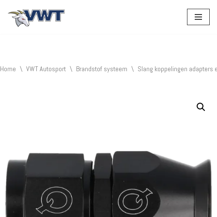
Ga
naar
de
inhoud
Home
\
VWT Autosport
\
Brandstof systeem
\
Slang koppelingen adapters 