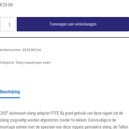
€
29.99
Toevoegen aan winkelwagen
Artikelnummer:
QGZ6150-04
Categorie:
Slang koppelingen zwart
Beschrijving
150° aluminium slang adapter PTFE Bij goed gebruik van deze nippel zal de
slang zorgvuldig worden afgesloten zonder te lekken. Eenvoudige in de
montage samen met de speciaal voor deze nippels gemaakte slang, de Teflon