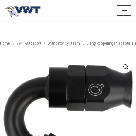
Ga
naar
de
inhoud
Home
\
VWT Autosport
\
Brandstof systeem
\
Slang koppelingen adapters 