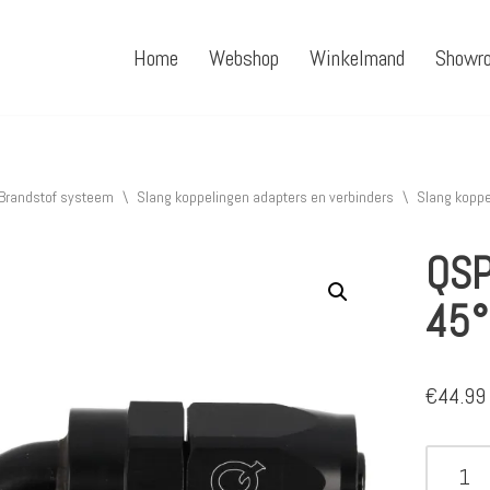
Home
Webshop
Winkelmand
Showr
Brandstof systeem
\
Slang koppelingen adapters en verbinders
\
Slang koppe
QSP
45°
€
44.99