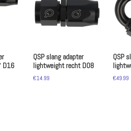
er
QSP slang adapter
QSP sl
° D16
lightweight recht D08
light
€
14.99
€
49.99