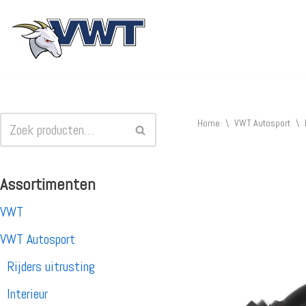
Ga
naar
de
inhoud
Home
\
VWT Autosport
\
Assortimenten
VWT
VWT Autosport
Rijders uitrusting
Interieur