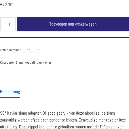
€
42.99
Toevoegen aan winkelwagen
Artikelnummer:
QG88-9008
Categorie:
Slang koppelingen kevlar
Beschrijving
90° Kevlar slang adapter. Bij goed gebruik van deze nippel zal de slang
zorgvuldig worden afgesloten zonder te lekken. Eenvoudige montage en luxe
uitstraling. Deze nippel is alleen te gebruiken samen met de Teflon slangen