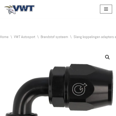
Ga
naar
de
inhoud
Home
\
VWT Autosport
\
Brandstof systeem
\
Slang koppelingen adapters 