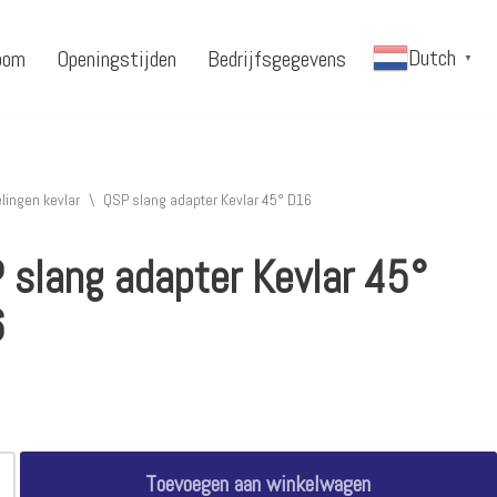
Dutch
oom
Openingstijden
Bedrijfsgegevens
▼
lingen kevlar
\
QSP slang adapter Kevlar 45° D16
 slang adapter Kevlar 45°
6
Toevoegen aan winkelwagen