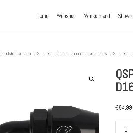
Home
Webshop
Winkelmand
Showr
Brandstof systeem
\
Slang koppelingen adapters en verbinders
\
Slang koppe
QSP
D1
€
54.99