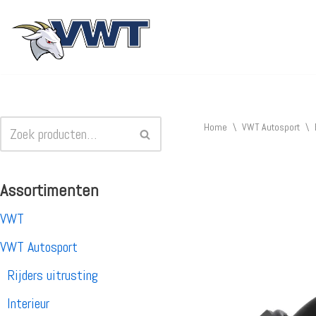
Ga
naar
de
inhoud
Home
\
VWT Autosport
\
Assortimenten
VWT
VWT Autosport
Rijders uitrusting
Interieur