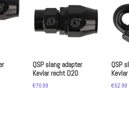
er
QSP slang adapter
QSP sl
Kevlar recht D20
Kevla
€
70.99
€
52.99