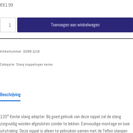
€
61.99
Toevoegen aan winkelwagen
Artikelnummer:
QG88-1216
Categorie:
Slang koppelingen kevlar
Beschrijving
120° Kevlar slang adapter. Bij goed gebruik van deze nippel zal de slang
zorgvuldig worden afgesloten zonder te lekken. Eenvoudige montage en luxe
uitstraling. Deze nippel is alleen te gebruiken samen met de Teflon slangen