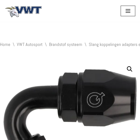
Ga
naar
de
inhoud
Home
\
VWT Autosport
\
Brandstof systeem
\
Slang koppelingen adapters 