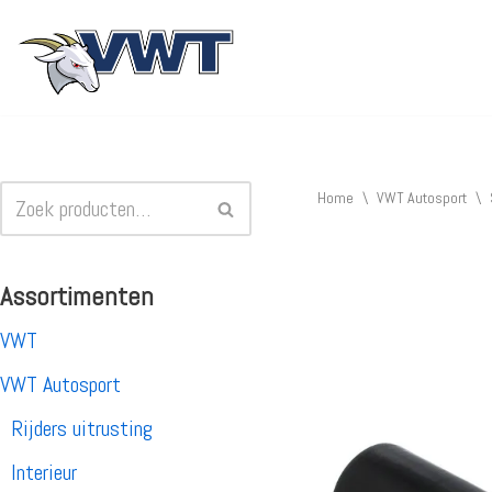
Ga
naar
de
inhoud
Home
\
VWT Autosport
\
Assortimenten
VWT
VWT Autosport
Rijders uitrusting
Interieur