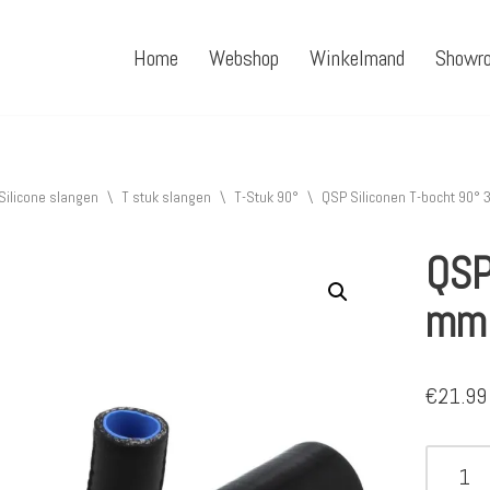
Home
Webshop
Winkelmand
Showr
Silicone slangen
\
T stuk slangen
\
T-Stuk 90°
\
QSP Siliconen T-bocht 90°
QSP
mm 
€
21.99