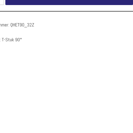
ummer:
QHET90_32Z
:
T-Stuk 90°