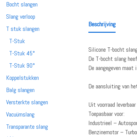
Bocht slangen
Slang verloop
Beschrijving
T stuk slangen
T-Stuk
Silicone T-bocht slan
T-Stuk 45°
De T-bocht slang heef
T-Stuk 90°
De aangegeven maat is
Koppelstukken
De aansluiting van h
Balg slangen
Versterkte slangen
Uit voorraad leverbaa
Toepasbaar voor:
Vacuümslang
Industrieel – Autosp
Transparante slang
Benzinemotor – Turb