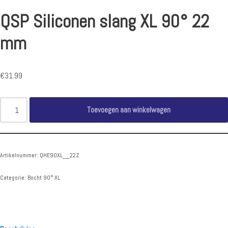
QSP Siliconen slang XL 90° 22
mm
€
31.99
Toevoegen aan winkelwagen
Artikelnummer:
QHE90XL__22Z
Categorie:
Bocht 90° XL