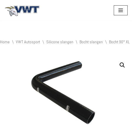
Ga
naar
de
inhoud
Home
\
VWT Autosport
\
Silicone slangen
\
Bocht slangen
\
Bocht 90° XL