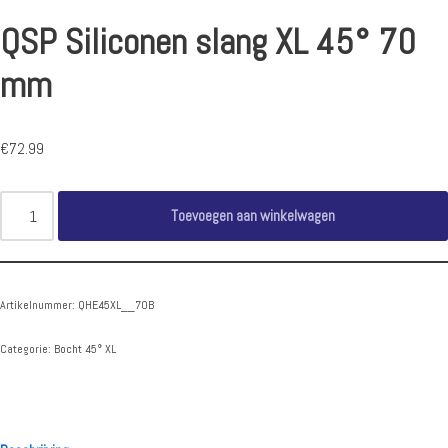
QSP Siliconen slang XL 45° 70
mm
€
72.99
Toevoegen aan winkelwagen
Artikelnummer:
QHE45XL__70B
Categorie:
Bocht 45° XL