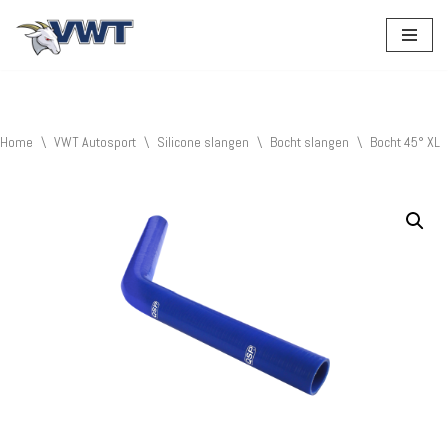
Ga
naar
de
inhoud
Home
\
VWT Autosport
\
Silicone slangen
\
Bocht slangen
\
Bocht 45° XL