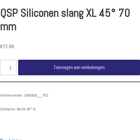
QSP Siliconen slang XL 45° 70
mm
€
72.99
Toevoegen aan winkelwagen
Artikelnummer:
QHE45XL__70Z
Categorie:
Bocht 45° XL