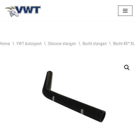
Ga
naar
de
inhoud
Home
\
VWT Autosport
\
Silicone slangen
\
Bocht slangen
\
Bocht 45° XL