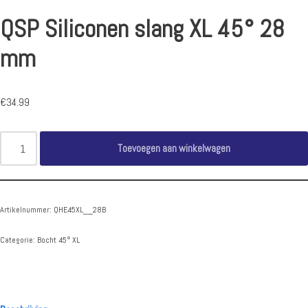
QSP Siliconen slang XL 45° 28
mm
€
34.99
Toevoegen aan winkelwagen
Artikelnummer:
QHE45XL__28B
Categorie:
Bocht 45° XL