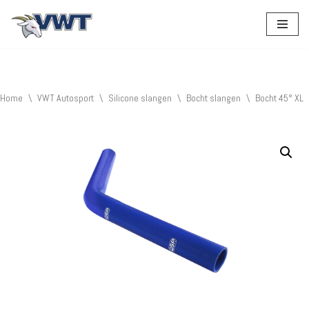
Ga
naar
de
inhoud
Home
\
VWT Autosport
\
Silicone slangen
\
Bocht slangen
\
Bocht 45° XL