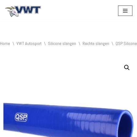
Ga
naar
de
inhoud
Home
\
VWT Autosport
\
Silicone slangen
\
Rechte slangen
\
QSP Silicon