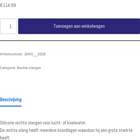
€
114.99
Toevoegen aan winkelwagen
Artikelnummer:
QHHS__102B
Categorie:
Rechte slangen
Beschrijving
Silicone rechte slangen voor lucht- of koelwater.
De rechte slang heeft meerdere koordlagen waardoor hij een grote sterkte
heeft.