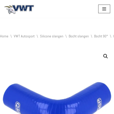
Ga
naar
de
inhoud
Home
\
VWT Autosport
\
Silicone slangen
\
Bocht slangen
\
Bocht 90°
\