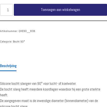
Toevoegen aan winkelwagen
Artikelnummer:
QHE90__83B
Categorie:
Bocht 90°
Beschrijving
Silicone bocht slangen van 90° voor lucht- of koelwater.
De bocht slang heeft meerdere koordlagen waardoor hij een grote sterkte
heeft.
De aangegeven maat is de inwendige diameter (binnendiameter) van de
silicone bocht slang.