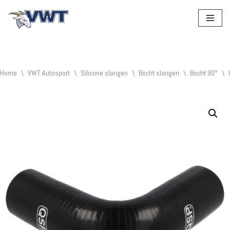
Ga
naar
de
inhoud
Home
\
VWT Autosport
\
Silicone slangen
\
Bocht slangen
\
Bocht 90°
\