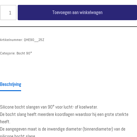
Toevoegen aan winkelwagen
Artikelnummer:
QHE90__25Z
Categorie:
Bocht 90°
Beschrijving
Silicone bocht slangen van 90° voor lucht- of koelwater.
De bocht slang heeft meerdere koordlagen waardoor hij een grote sterkte
heeft.
De aangegeven maat is de inwendige diameter (binnendiameter) van de
silicone bocht slang.