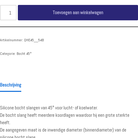
Toevoegen aan winkelwagen
Artikelnummer:
QHE45__54B
Categorie:
Bocht 45°
Beschrijving
Silicone bocht slangen van 45° voor lucht- of koelwater.
De bocht slang heeft meerdere koordlagen waardoor hij een grote sterkte
heeft.
De aangegeven maat is de inwendige diameter (binnendiameter) van de
silicone bocht slang.