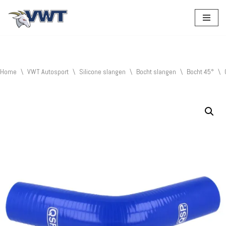
Ga
naar
de
inhoud
Home
\
VWT Autosport
\
Silicone slangen
\
Bocht slangen
\
Bocht 45°
\