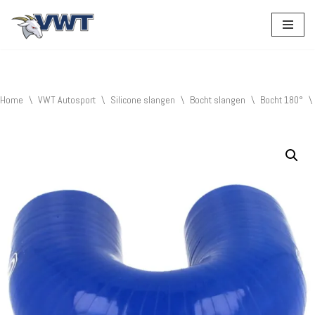
Ga
naar
de
inhoud
Home
\
VWT Autosport
\
Silicone slangen
\
Bocht slangen
\
Bocht 180°
\