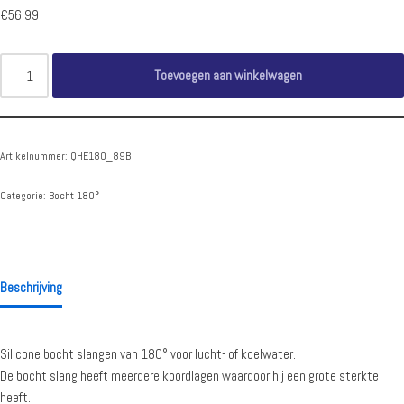
€
56.99
Toevoegen aan winkelwagen
Artikelnummer:
QHE180_89B
Categorie:
Bocht 180°
Beschrijving
Silicone bocht slangen van 180° voor lucht- of koelwater.
De bocht slang heeft meerdere koordlagen waardoor hij een grote sterkte
heeft.