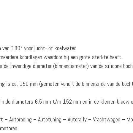
n van 180° voor lucht- of koelwater.
meerdere koordlagen waardoor hij een grote sterkte heeft.
 de inwendige diameter (binnendiameter) van de silicone boch
ng is ca. 150 mm (gemeten vanuit de binnenzijde van de boch
r in de diameters 6,5 mm t/m 152 mm en in de kleuren blauw o
ort – Autoracing – Autotuning – Autorally – Vrachtwagen – M
omotoren