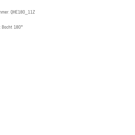
ummer:
QHE180_11Z
:
Bocht 180°