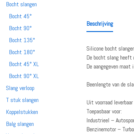
Bocht slangen
Bocht 45°
Beschrijving
Bocht 90°
Bocht 135°
Silicone bocht slange
Bocht 180°
De bocht slang heeft 
Bocht 45° XL
De aangegeven maat is
Bocht 90° XL
Beenlengte van de sla
Slang verloop
T stuk slangen
Uit voorraad leverbaa
Toepasbaar voor:
Koppelstukken
Industrieel – Autosp
Balg slangen
Benzinemotor – Turb