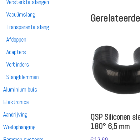
Versterkte slangen
Vacuümslang
Gerelateerde
Transparante slang
Afdoppen
Adapters
Verbinders
Slangklemmen
Aluminium buis
Elektronica
Aandrijving
QSP Siliconen sl
180° 6,5 mm
Wielophanging
Remmen systeem
€
12.99