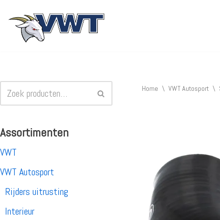
Ga
naar
de
inhoud
Home
\
VWT Autosport
\
Assortimenten
VWT
VWT Autosport
Rijders uitrusting
Interieur