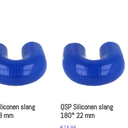
liconen slang
QSP Siliconen slang
8 mm
180° 22 mm
€
15.99