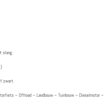
t slang.
t)
f zwart.
otorfiets – Offroad – Landbouw – Tuinbouw – Dieselmotor –