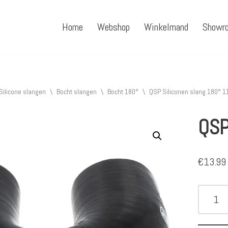
Home
Webshop
Winkelmand
Showr
Silicone slangen
\
Bocht slangen
\
Bocht 180°
\
QSP Siliconen slang 180° 
QSP
€
13.99