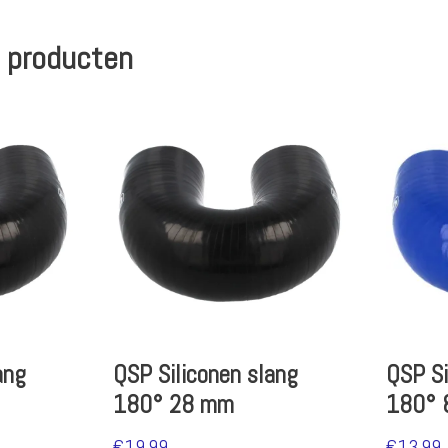
 producten
ang
QSP Siliconen slang
QSP Si
180° 28 mm
180° 
€
19.99
€
13.99