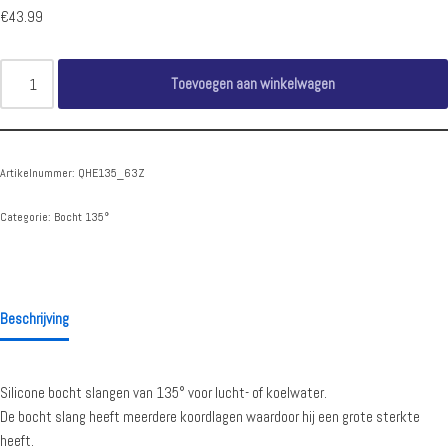
€
43.99
Toevoegen aan winkelwagen
Artikelnummer:
QHE135_63Z
Categorie:
Bocht 135°
Beschrijving
Silicone bocht slangen van 135° voor lucht- of koelwater.
De bocht slang heeft meerdere koordlagen waardoor hij een grote sterkte
heeft.