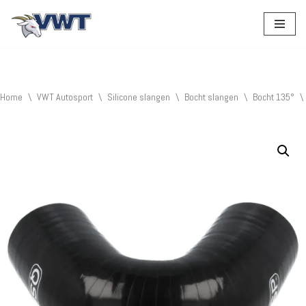
Ga
naar
de
inhoud
Home
\
VWT Autosport
\
Silicone slangen
\
Bocht slangen
\
Bocht 135°
\