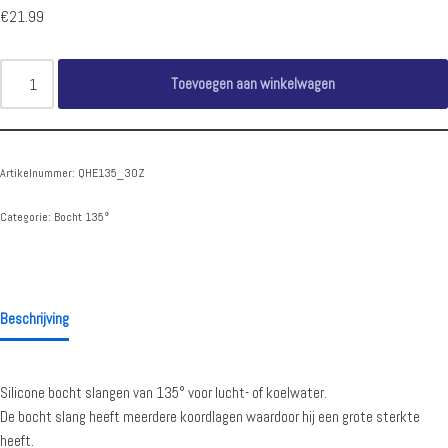
€
21.99
Toevoegen aan winkelwagen
Artikelnummer:
QHE135_30Z
Categorie:
Bocht 135°
Beschrijving
Silicone bocht slangen van 135° voor lucht- of koelwater.
De bocht slang heeft meerdere koordlagen waardoor hij een grote sterkte
heeft.