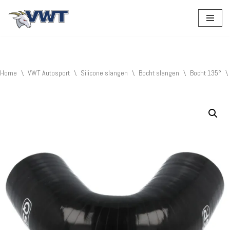
Ga
naar
de
inhoud
Home
\
VWT Autosport
\
Silicone slangen
\
Bocht slangen
\
Bocht 135°
\