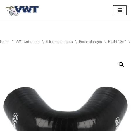
Ga
naar
de
inhoud
Home
\
VWT Autosport
\
Silicone slangen
\
Bocht slangen
\
Bocht 135°
\