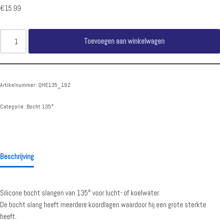
€
15.99
Toevoegen aan winkelwagen
Artikelnummer:
QHE135_19Z
Categorie:
Bocht 135°
Beschrijving
Silicone bocht slangen van 135° voor lucht- of koelwater.
De bocht slang heeft meerdere koordlagen waardoor hij een grote sterkte
heeft.