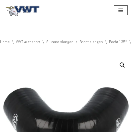
Ga
naar
de
inhoud
Home
\
VWT Autosport
\
Silicone slangen
\
Bocht slangen
\
Bocht 135°
\