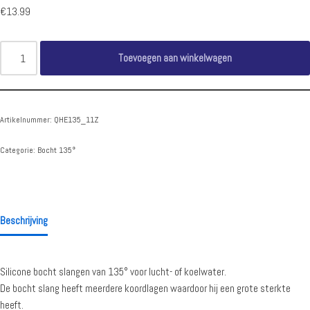
€
13.99
Toevoegen aan winkelwagen
Artikelnummer:
QHE135_11Z
Categorie:
Bocht 135°
Beschrijving
Silicone bocht slangen van 135° voor lucht- of koelwater.
De bocht slang heeft meerdere koordlagen waardoor hij een grote sterkte
heeft.