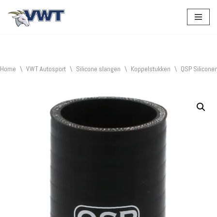
Ga
naar
de
inhoud
Home
\
VWT Autosport
\
Silicone slangen
\
Koppelstukken
\
QSP Silicone