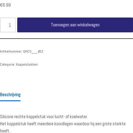
€
6.99
Toevoegen aan winkelwagen
Artikelnummer:
QHCS___45Z
Categorie:
Koppelstukken
Beschrijving
Silicone rechte koppelstuk voor lucht- of koelwater.
Het koppelstuk heeft meerdere koordlagen waardoor hij een grote sterkte
heeft.