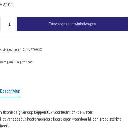
€
29.99
Toevoegen aan winkelwagen
Artikelnummer:
QHHUR7663Z
Categorie:
Balg verloop
Beschrijving
Silicone balg verloop koppelstuk voor lucht- of koelwater.
Het verloopstuk heeft meerdere koordlagen waardoor hij een grote sterkte
heeft.