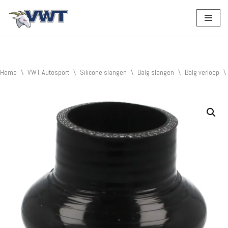
Ga
naar
de
inhoud
Home
\
VWT Autosport
\
Silicone slangen
\
Balg slangen
\
Balg verloop
\