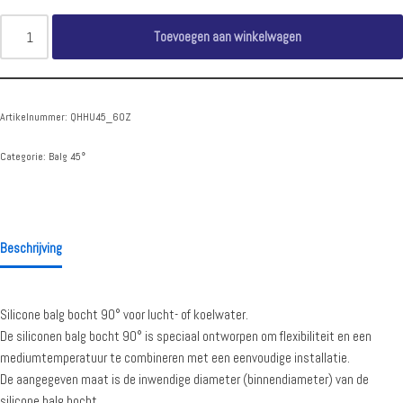
Toevoegen aan winkelwagen
Artikelnummer:
QHHU45_60Z
Categorie:
Balg 45°
Beschrijving
Silicone balg bocht 90° voor lucht- of koelwater.
De siliconen balg bocht 90° is speciaal ontworpen om flexibiliteit en een
mediumtemperatuur te combineren met een eenvoudige installatie.
De aangegeven maat is de inwendige diameter (binnendiameter) van de
silicone balg bocht.