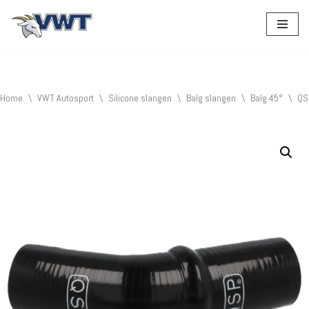
Ga
naar
de
inhoud
Home
\
VWT Autosport
\
Silicone slangen
\
Balg slangen
\
Balg 45°
\
QS