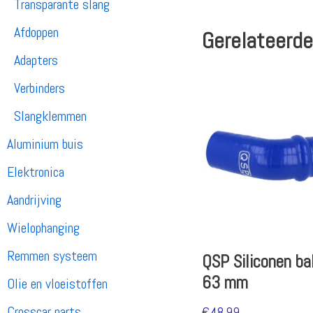
Transparante slang
Afdoppen
Gerelateerde
Adapters
Verbinders
Slangklemmen
Aluminium buis
Elektronica
Aandrijving
Wielophanging
Remmen systeem
QSP Siliconen ba
63 mm
Olie en vloeistoffen
Crosscar parts
€
48.99