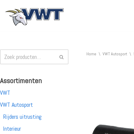
Ga
naar
de
inhoud
Home
\
VWT Autosport
\
Assortimenten
VWT
VWT Autosport
Rijders uitrusting
Interieur