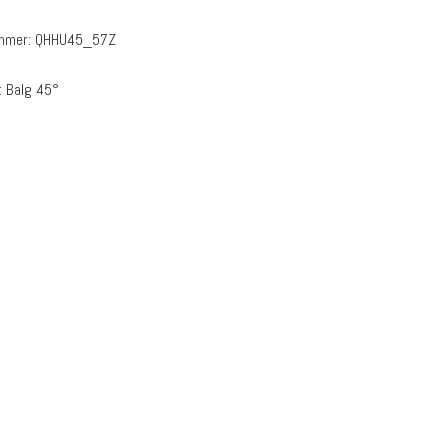
ummer:
QHHU45_57Z
:
Balg 45°