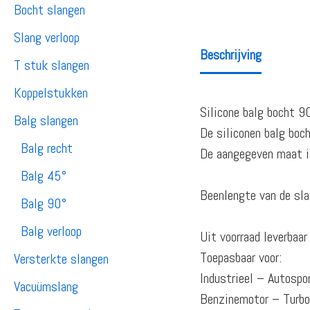
Bocht slangen
Slang verloop
Beschrijving
T stuk slangen
Koppelstukken
Silicone balg bocht 90
Balg slangen
De siliconen balg boc
Balg recht
De aangegeven maat is
Balg 45°
Beenlengte van de sla
Balg 90°
Balg verloop
Uit voorraad leverbaa
Toepasbaar voor:
Versterkte slangen
Industrieel – Autosp
Vacuümslang
Benzinemotor – Turb