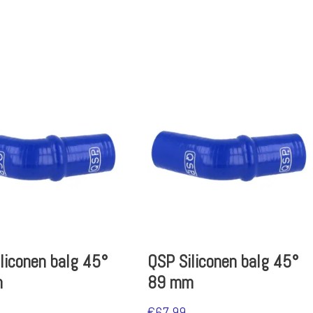
liconen balg 45°
QSP Siliconen balg 45°
m
89 mm
€
67.99