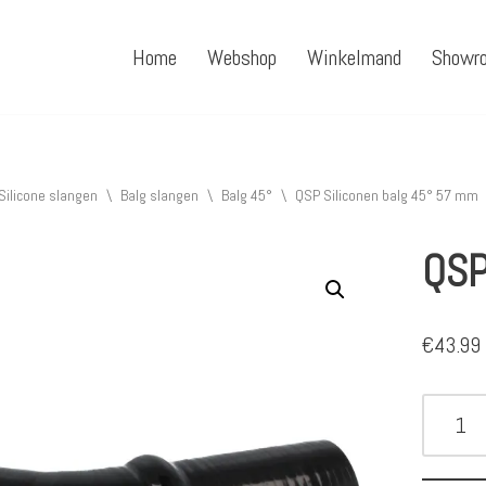
Home
Webshop
Winkelmand
Showr
Silicone slangen
\
Balg slangen
\
Balg 45°
\
QSP Siliconen balg 45° 57 mm
QSP
€
43.99