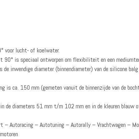
° voor lucht- of koelwater.
ht 90° is speciaal ontworpen om flexibiliteit en een mediumte
 de inwendige diameter (binnendiameter) van de silicone balg
ng is ca. 150 mm (gemeten vanuit de binnenzijde van de boch
r in de diameters 51 mm t/m 102 mm en in de kleuren blauw o
ort – Autoracing – Autotuning – Autorally – Vrachtwagen – M
omotoren