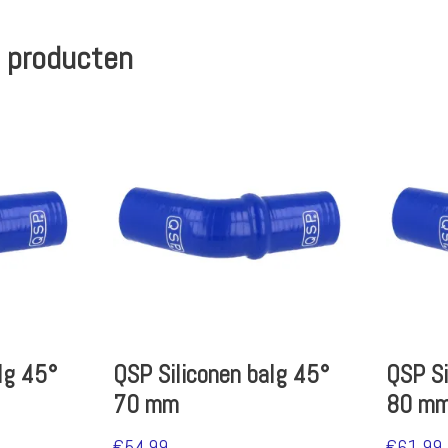
 producten
lg 45°
QSP Siliconen balg 45°
QSP Si
70 mm
80 m
€
54.99
€
61.99