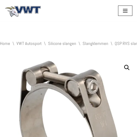
Ga
naar
de
inhoud
Home
\
VWT Autosport
\
Silicone slangen
\
Slangklemmen
\
QSP RVS sla