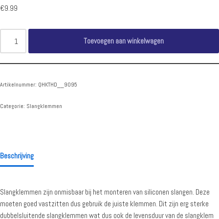
€
9.99
Toevoegen aan winkelwagen
Artikelnummer:
QHKTHD__9095
Categorie:
Slangklemmen
Beschrijving
Slangklemmen zijn onmisbaar bij het monteren van siliconen slangen. Deze
moeten goed vastzitten dus gebruik de juiste klemmen. Dit zijn erg sterke
dubbelsluitende slangklemmen wat dus ook de levensduur van de slangklem