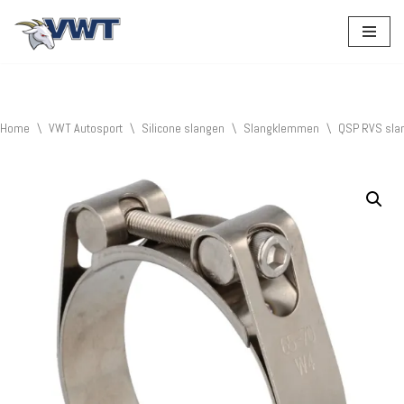
Ga
naar
de
inhoud
Home
\
VWT Autosport
\
Silicone slangen
\
Slangklemmen
\
QSP RVS sla