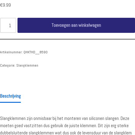
€
9.99
Toevoegen aan winkelwagen
Artikelnummer:
QHKTHD__8590
Categorie:
Slangklemmen
Beschrijving
Slangklemmen zijn onmisbaar bij het monteren van siliconen slangen. Deze
moeten goed vastzitten dus gebruik de juiste klemmen. Dit zijn erg sterke
dubbelsluitende slangklemmen wat dus ook de levensduur van de slangklem