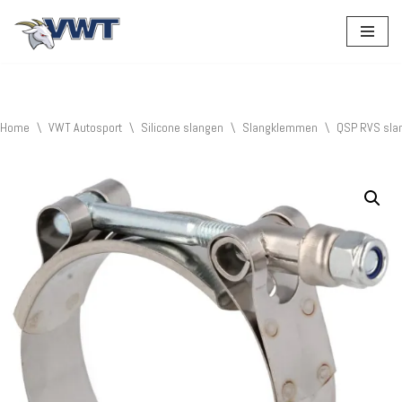
Ga
naar
de
inhoud
Home
\
VWT Autosport
\
Silicone slangen
\
Slangklemmen
\
QSP RVS sla