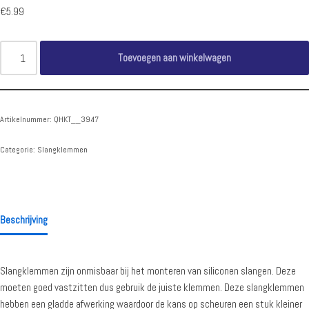
€
5.99
Toevoegen aan winkelwagen
Artikelnummer:
QHKT__3947
Categorie:
Slangklemmen
Beschrijving
Slangklemmen zijn onmisbaar bij het monteren van siliconen slangen. Deze
moeten goed vastzitten dus gebruik de juiste klemmen. Deze slangklemmen
hebben een gladde afwerking waardoor de kans op scheuren een stuk kleiner