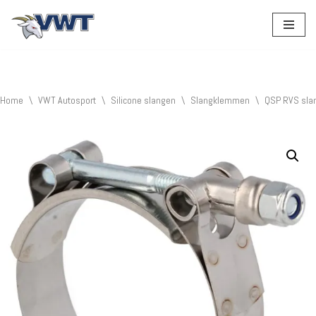
Ga
naar
de
inhoud
Home
\
VWT Autosport
\
Silicone slangen
\
Slangklemmen
\
QSP RVS sla