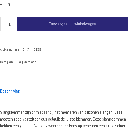
€
5.99
Toevoegen aan winkelwagen
Artikelnummer:
QHKT__3139
Categorie:
Slangklemmen
Beschrijving
Slangklemmen zijn onmisbaar bij het monteren van siliconen slangen. Deze
moeten goed vastzitten dus gebruik de juiste klemmen. Deze slangklemmen
hebben een gladde afwerking waardoor de kans op scheuren een stuk kleiner