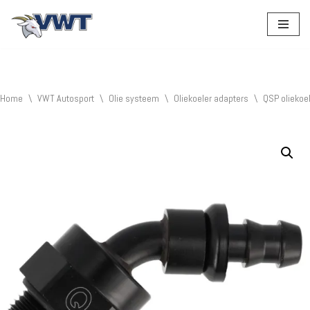
Ga
naar
de
inhoud
Home
\
VWT Autosport
\
Olie systeem
\
Oliekoeler adapters
\
QSP oliekoe