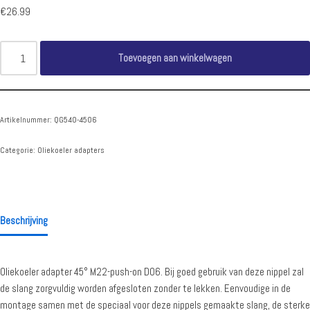
€
26.99
Toevoegen aan winkelwagen
Artikelnummer:
QG540-4506
Categorie:
Oliekoeler adapters
Beschrijving
Oliekoeler adapter 45° M22-push-on D06. Bij goed gebruik van deze nippel zal
de slang zorgvuldig worden afgesloten zonder te lekken. Eenvoudige in de
montage samen met de speciaal voor deze nippels gemaakte slang, de sterke