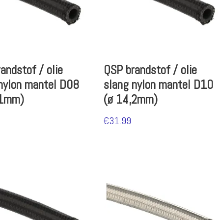
andstof / olie
QSP brandstof / olie
nylon mantel D08
slang nylon mantel D10
,1mm)
(ø 14,2mm)
€
31.99