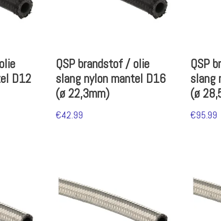
olie
QSP brandstof / olie
QSP br
tel D12
slang nylon mantel D16
slang 
(ø 22,3mm)
(ø 28
€
42.99
€
95.99