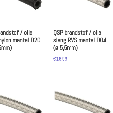
andstof / olie
QSP brandstof / olie
nylon mantel D20
slang RVS mantel D04
,5mm)
(ø 5,5mm)
€
18.99