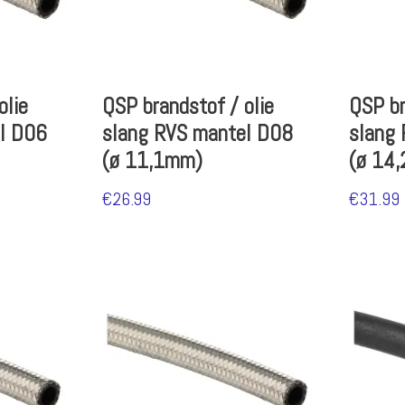
olie
QSP brandstof / olie
QSP br
l D06
slang RVS mantel D08
slang
(ø 11,1mm)
(ø 14
€
26.99
€
31.99