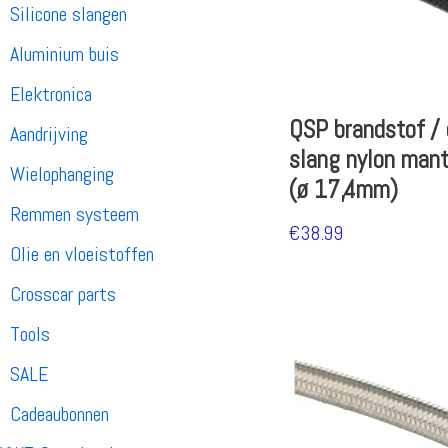
Silicone slangen
Aluminium buis
Elektronica
QSP brandstof / 
Aandrijving
slang nylon man
Wielophanging
(ø 17,4mm)
Remmen systeem
€
38.99
Olie en vloeistoffen
Crosscar parts
Tools
SALE
Cadeaubonnen