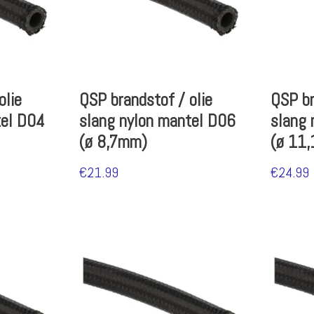
olie
QSP brandstof / olie
QSP br
tel D04
slang nylon mantel D06
slang 
(ø 8,7mm)
(ø 11
€
21.99
€
24.99