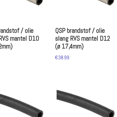
andstof / olie
QSP brandstof / olie
 RVS mantel D10
slang RVS mantel D12
,2mm)
(ø 17,4mm)
€
38.99