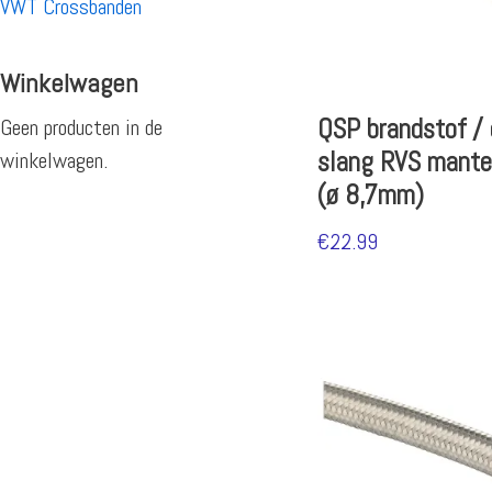
VWT Crossbanden
Winkelwagen
QSP brandstof / 
Geen producten in de
slang RVS mante
winkelwagen.
(ø 8,7mm)
€
22.99