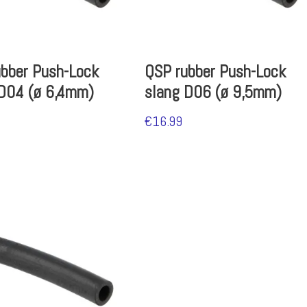
bber Push-Lock
QSP rubber Push-Lock
 D04 (ø 6,4mm)
slang D06 (ø 9,5mm)
€
16.99