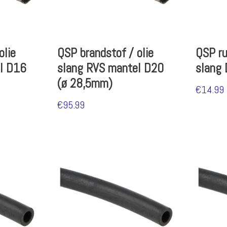
olie
QSP brandstof / olie
QSP ru
l D16
slang RVS mantel D20
slang
(ø 28,5mm)
€
14.99
€
95.99