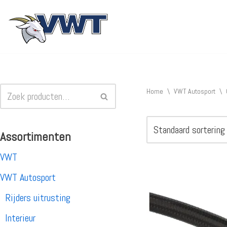
Ga
naar
de
inhoud
Home
\
VWT Autosport
\
Assortimenten
VWT
VWT Autosport
Rijders uitrusting
Interieur