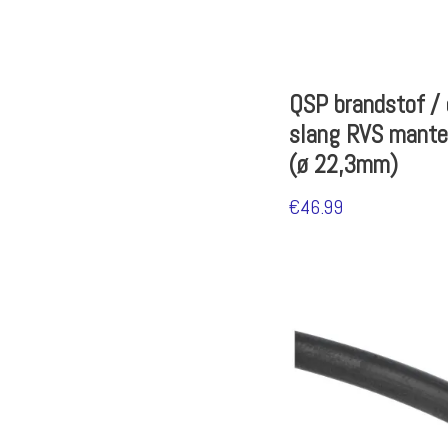
QSP brandstof / 
slang RVS mante
(ø 22,3mm)
€
46.99