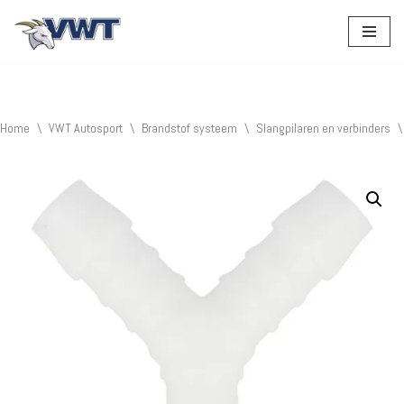
Ga
naar
de
inhoud
Home
\
VWT Autosport
\
Brandstof systeem
\
Slangpilaren en verbinders
\