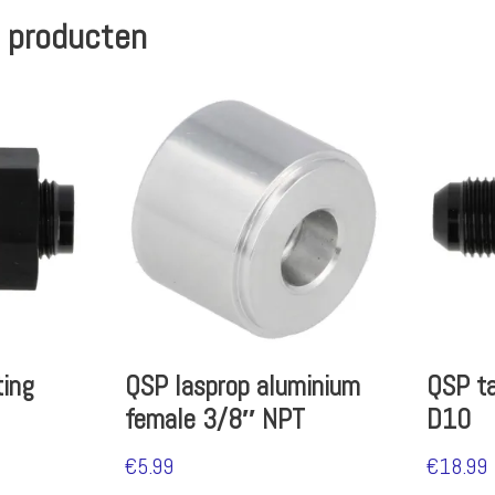
 producten
ting
QSP lasprop aluminium
QSP ta
female 3/8″ NPT
D10
€
5.99
€
18.99