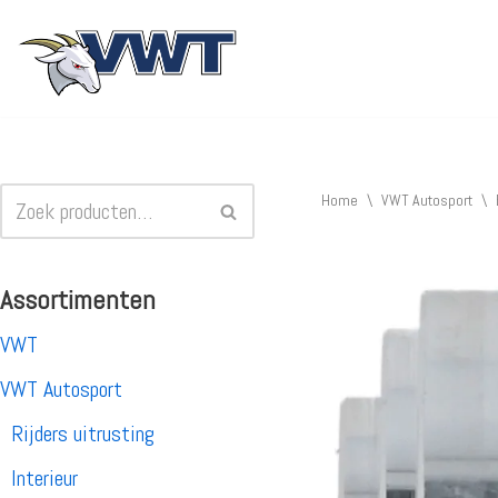
Ga
naar
de
inhoud
Home
\
VWT Autosport
\
Assortimenten
VWT
VWT Autosport
Rijders uitrusting
Interieur