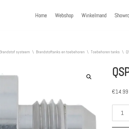
Home
Webshop
Winkelmand
Showr
Brandstof systeem
\
Brandstoftanks en toebehoren
\
Toebehoren tanks
\
Q
QSP
€
14.99