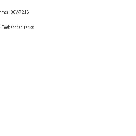
ummer:
QGW7216
:
Toebehoren tanks