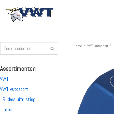
Ga
naar
de
inhoud
Home
\
VWT Autosport
\
Assortimenten
VWT
VWT Autosport
Rijders uitrusting
Interieur