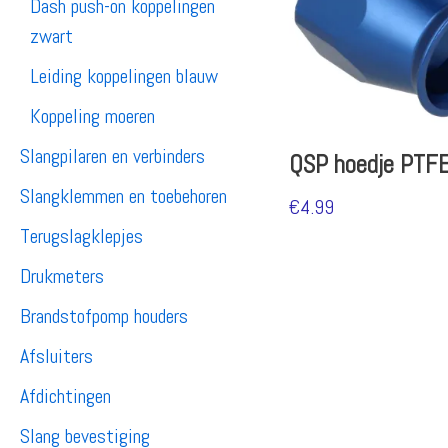
Dash push-on koppelingen
zwart
Leiding koppelingen blauw
Koppeling moeren
Slangpilaren en verbinders
QSP hoedje PTF
Slangklemmen en toebehoren
€
4.99
Terugslagklepjes
Drukmeters
Brandstofpomp houders
Afsluiters
Afdichtingen
Slang bevestiging