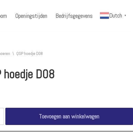
Dutch
oom
Openingstijden
Bedrijfsgegevens
▼
moeren
\
QSP hoedje D08
 hoedje D08
Toevoegen aan winkelwagen