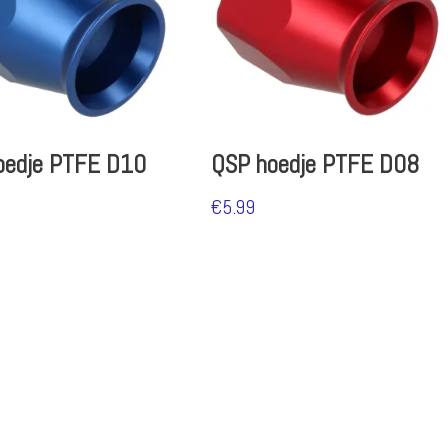
oedje PTFE D10
QSP hoedje PTFE D08
€
5.99