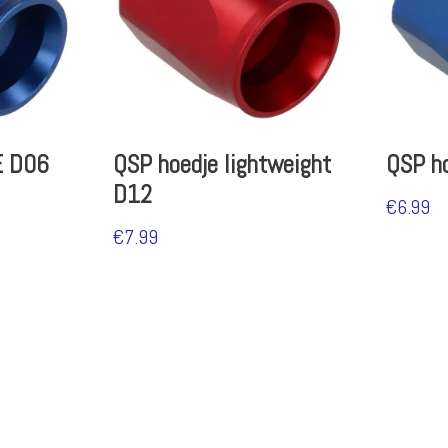
E D06
QSP hoedje lightweight
QSP h
D12
€
6.99
€
7.99