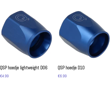
QSP hoedje lightweight D06
QSP hoedje D10
€
4.99
€
6.99