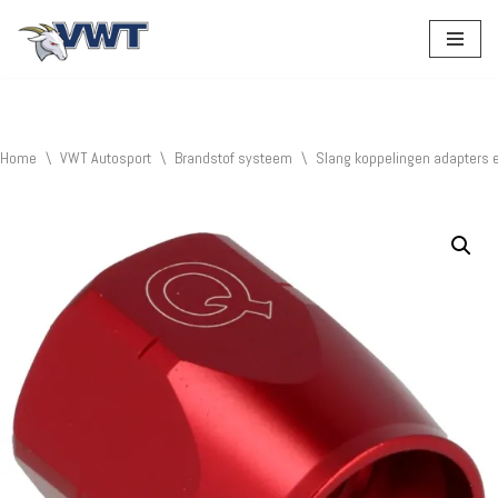
Ga
naar
de
inhoud
Home
\
VWT Autosport
\
Brandstof systeem
\
Slang koppelingen adapters 