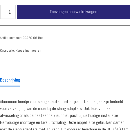
Toevoegen aan winkelwagen
Artikelnummer:
QG270-06-Red
Categorie:
Koppeling moeren
Beschrijving
Aluminium hoedje voor slang adapter met snijrand. De hoedjes zijn bedoeld
voor vervanging van de moer bij de slang adapters. Ook leuk voor een
afwisseling of als de bestaande kleur niet past bij de huidige installatie.
Eenvoudige montage en luxe uitstraling. Deze nippel is te gebruiken samen
met de slang adapters met snijrand. Uit voorraad leverbaar in de D06 (-6) t/m