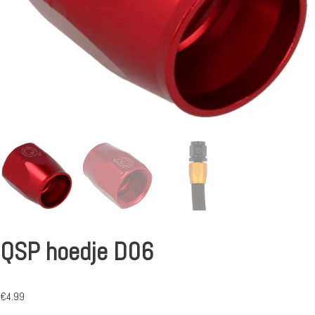
QSP hoedje D06
€
4.99