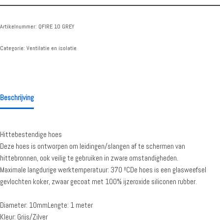
Artikelnummer:
QFIRE 10 GREY
Categorie:
Ventilatie en isolatie
Beschrijving
Hittebestendige hoes
Deze hoes is ontworpen om leidingen/slangen af te schermen van
hittebronnen, ook veilig te gebruiken in zware omstandigheden.
Maximale langdurige werktemperatuur: 370 ºCDe hoes is een glasweefsel
gevlochten koker, zwaar gecoat met 100% ijzeroxide siliconen rubber.
Diameter: 10mmLengte: 1 meter
Kleur: Grijs/Zilver