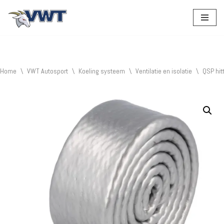
Ga
naar
de
inhoud
Home
\
VWT Autosport
\
Koeling systeem
\
Ventilatie en isolatie
\
QSP hi