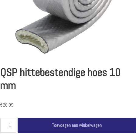
QSP hittebestendige hoes 10
mm
€
20.99
Toevoegen aan winkelwagen