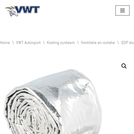
Ga
naar
de
inhoud
Home
\
VWT Autosport
\
Koeling systeem
\
Ventilatie en isolatie
\
QSP al