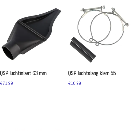
QSP luchtinlaat 63 mm
QSP luchtslang klem 55
€
71.99
€
10.99
Neve
| Mogelijk gemaakt door
WordPress