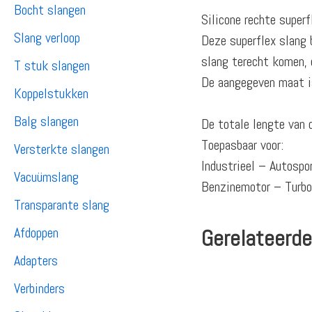
Bocht slangen
Silicone rechte superf
Slang verloop
Deze superflex slang 
slang terecht komen, d
T stuk slangen
De aangegeven maat is
Koppelstukken
Balg slangen
De totale lengte van 
Toepasbaar voor:
Versterkte slangen
Industrieel – Autosp
Vacuümslang
Benzinemotor – Turb
Transparante slang
Afdoppen
Gerelateerde
Adapters
Verbinders