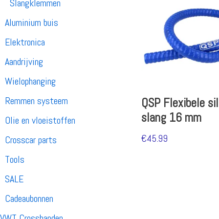
Slangklemmen
Aluminium buis
Elektronica
Aandrijving
Wielophanging
Remmen systeem
QSP Flexibele si
slang 16 mm
Olie en vloeistoffen
€
45.99
Crosscar parts
Tools
SALE
Cadeaubonnen
VWT Crossbanden