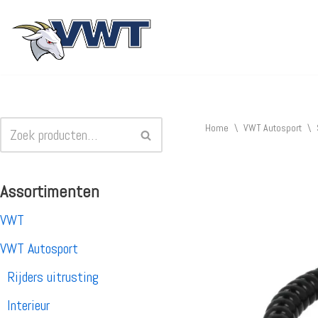
Ga
naar
de
inhoud
Home
\
VWT Autosport
\
Assortimenten
VWT
VWT Autosport
Rijders uitrusting
Interieur