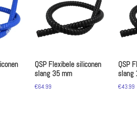
liconen
QSP Flexibele siliconen
QSP Fl
slang 35 mm
slang
€
64.99
€
43.99