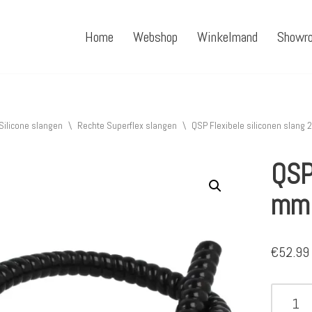
Home
Webshop
Winkelmand
Showr
Silicone slangen
\
Rechte Superflex slangen
\
QSP Flexibele siliconen slang
QSP
mm
€
52.99