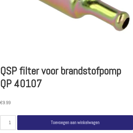
QSP filter voor brandstofpomp
QP 40107
€
9.99
Toevoegen aan winkelwagen