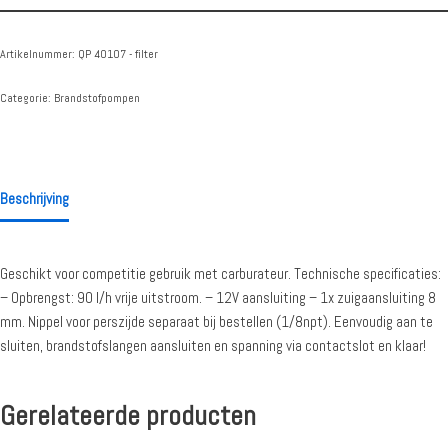
Artikelnummer:
QP 40107 - filter
Categorie:
Brandstofpompen
Beschrijving
Geschikt voor competitie gebruik met carburateur. Technische specificaties:
– Opbrengst: 90 l/h vrije uitstroom. – 12V aansluiting – 1x zuigaansluiting 8
mm. Nippel voor perszijde separaat bij bestellen (1/8npt). Eenvoudig aan te
sluiten, brandstofslangen aansluiten en spanning via contactslot en klaar!
Gerelateerde producten