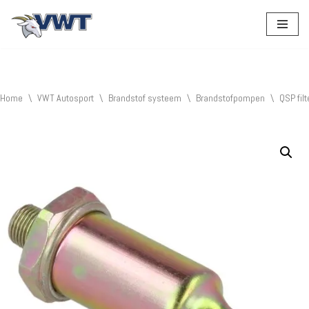
Ga
naar
de
inhoud
Home
\
VWT Autosport
\
Brandstof systeem
\
Brandstofpompen
\
QSP fil