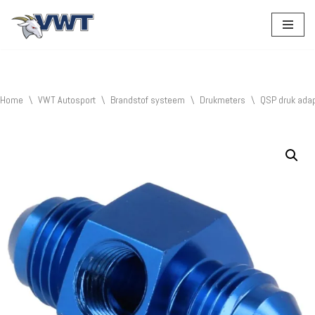
Ga
naar
de
inhoud
Home
\
VWT Autosport
\
Brandstof systeem
\
Drukmeters
\
QSP druk adap