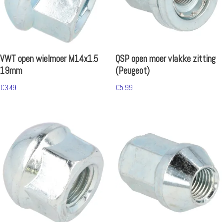
VWT open wielmoer M14x1.5
QSP open moer vlakke zitting
19mm
(Peugeot)
€
3.49
€
5.99