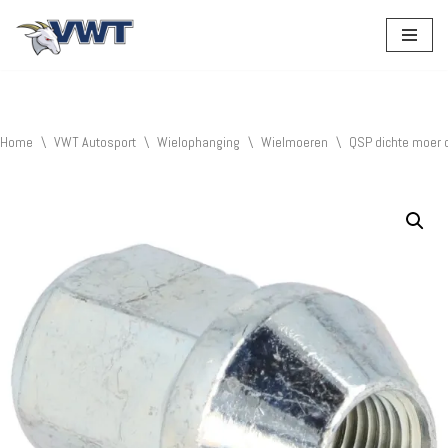
Ga
naar
de
inhoud
Home
\
VWT Autosport
\
Wielophanging
\
Wielmoeren
\
QSP dichte moer 