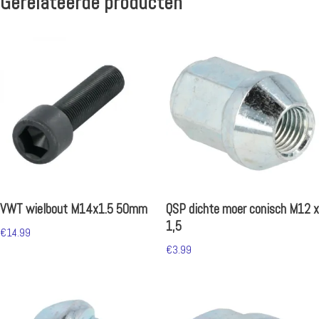
Gerelateerde producten
VWT wielbout M14x1.5 50mm
QSP dichte moer conisch M12 x
1,5
€
14.99
€
3.99