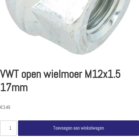
VWT open wielmoer M12x1.5
17mm
€
3.49
Toevoegen aan winkelwagen