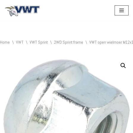
Ga
naar
de
inhoud
Home
\
VWT
\
VWT Sprint
\
2WD Sprint frame
\
VWT open wielmoer M12x