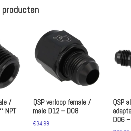
 producten
le /
QSP verloop female /
QSP a
4″ NPT
male D12 – D08
adapt
D06 –
€
34.99