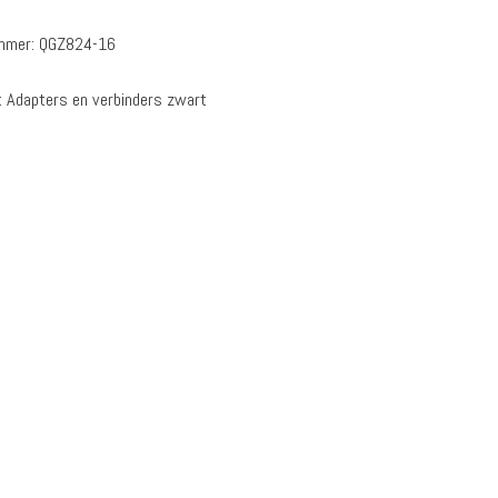
ummer:
QGZ824-16
:
Adapters en verbinders zwart