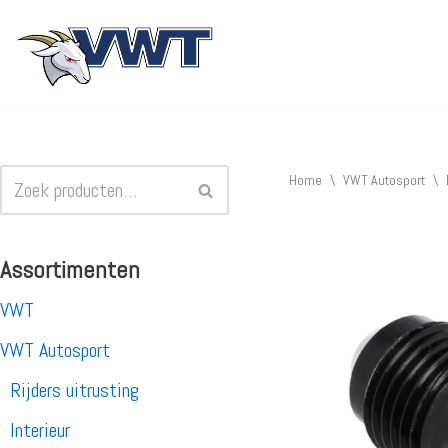
Ga
naar
de
inhoud
Home
\
VWT Autosport
\
Assortimenten
VWT
VWT Autosport
Rijders uitrusting
Interieur