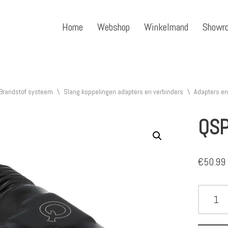
Home
Webshop
Winkelmand
Showr
Brandstof systeem
\
Slang koppelingen adapters en verbinders
\
Adapters en
QSP
€
50.99