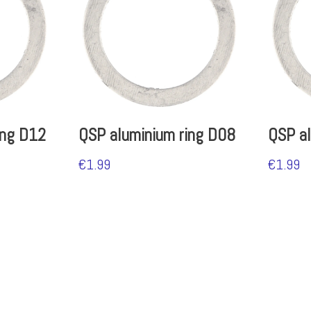
ing D12
QSP aluminium ring D08
QSP al
€
1.99
€
1.99