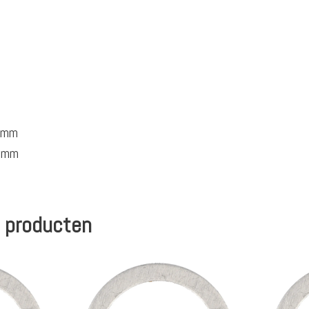
,2mm
,1mm
 producten