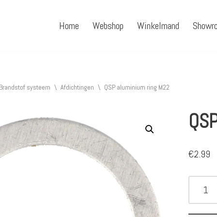
Home
Webshop
Winkelmand
Showr
Brandstof systeem
\
Afdichtingen
\
QSP aluminium ring M22
QSP
€
2.99