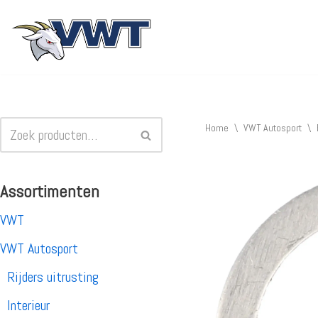
Ga
naar
de
inhoud
Home
\
VWT Autosport
\
Assortimenten
VWT
VWT Autosport
Rijders uitrusting
Interieur