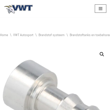
Ga
naar
de
inhoud
Home
\
VWT Autosport
\
Brandstof systeem
\
Brandstoftanks en toebehore