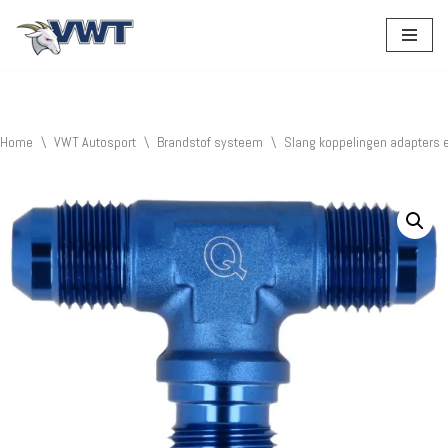
Ga
naar
de
inhoud
Home
\
VWT Autosport
\
Brandstof systeem
\
Slang koppelingen adapters 