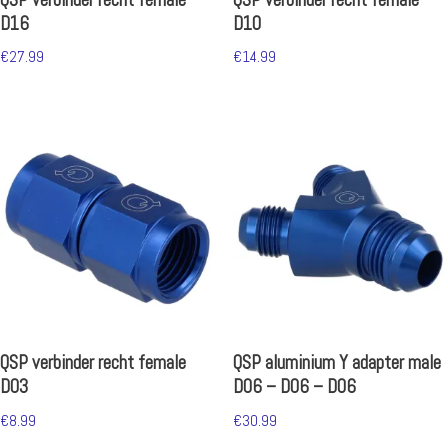
D16
D10
€
27.99
€
14.99
QSP verbinder recht female
QSP aluminium Y adapter male
D03
D06 – D06 – D06
€
8.99
€
30.99